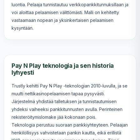
luontia. Pelaaja tunnistautuu verkkopankkitunnuksillaan ja
voi aloittaa pelaamisen välittömästi. Malli on kehitetty
vastaamaan nopean ja yksinkertaisen pelaamisen
kysyntään.
Pay N Play teknologia ja sen historia
lyhyesti
Trustly kehitti Pay N Play -teknologian 2010-luvulla, ja se
muutti nettikasinopelaamisen tapaa pysyvästi.
Järjestelmä yhdistää talletuksen ja tunnistautumisen
yhdeksi vaiheeksi pankkitunnusten avulla. Perinteinen
rekisteröitymislomake jää kokonaan pois.
Teknologia perustuu suoraan pankkiyhteyteen. Pelaajan
henkilöllisyys vahvistetaan pankin kautta, eikä erillistä