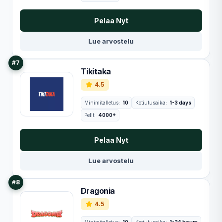
Pelaa Nyt
Lue arvostelu
#7
Tikitaka
4.5
Minimitalletus:
10
Kotiutusaika:
1-3 days
Pelit:
4000+
Pelaa Nyt
Lue arvostelu
#8
Dragonia
4.5