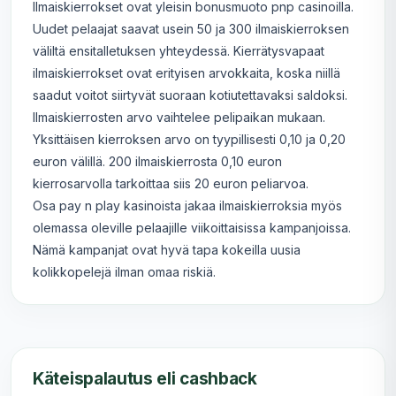
Ilmaiskierrokset ovat yleisin bonusmuoto pnp casinoilla.
Uudet pelaajat saavat usein 50 ja 300 ilmaiskierroksen
väliltä ensitalletuksen yhteydessä. Kierrätysvapaat
ilmaiskierrokset ovat erityisen arvokkaita, koska niillä
saadut voitot siirtyvät suoraan kotiutettavaksi saldoksi.
Ilmaiskierrosten arvo vaihtelee pelipaikan mukaan.
Yksittäisen kierroksen arvo on tyypillisesti 0,10 ja 0,20
euron välillä. 200 ilmaiskierrosta 0,10 euron
kierrosarvolla tarkoittaa siis 20 euron peliarvoa.
Osa pay n play kasinoista jakaa ilmaiskierroksia myös
olemassa oleville pelaajille viikoittaisissa kampanjoissa.
Nämä kampanjat ovat hyvä tapa kokeilla uusia
kolikkopelejä ilman omaa riskiä.
Käteispalautus eli cashback