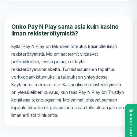
Onko Pay N Play sama asia kuin kasino
ilman rekisteröitymistä?
Kyllä. Pay N Play on tekninen toteutus kasinolle ilman
rekisteröitymistä. Molemmat termit viittaavat
pelipaikkoihin, joissa pelaaja ei täytä
rekisteröitymislomaketta. Tunnistautuminen tapahtuu
verkkopankkitunnuksilla talletuksen yhteydessä.
Käytännössä eroa ei ole. Kasino ilman rekisteröitymistä
on yleiskielinen kuvaus, kun taas Pay N Play on Trustlyn
kehittämä teknologianimi. Molemmat johtavat samaan
lopputulokseen eli pelaaminen alkaa talletuksen jälkeen
ilman erillistä tilinluontia.