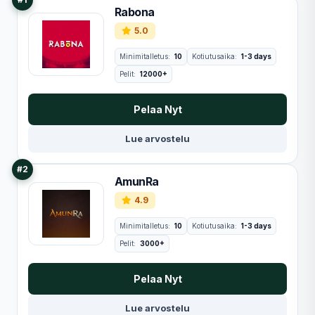
Rabona
5.0
Minimitalletus:
10
Kotiutusaika:
1-3 days
Pelit:
12000+
Pelaa Nyt
Lue arvostelu
#2
AmunRa
4.9
Minimitalletus:
10
Kotiutusaika:
1-3 days
Pelit:
3000+
Pelaa Nyt
Lue arvostelu