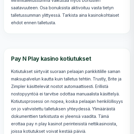
Minimitalletussumma vaikuttaa myös bonusten
saatavuuteen. Osa bonuksista aktivoituu vasta tietyn
talletussumman ylittyessä. Tarkista aina kasinokohtaiset
ehdot ennen talletusta.
Pay N Play kasino kotiutukset
Kotiutukset siirtyvät suoraan pelaajan pankkitilille saman
maksupalvelun kautta kuin talletus tehtiin. Trustly, Brite ja
Zimpler käsittelevät nostot automaattisesti. Erillistä
nostopyyntöä ei tarvitse odottaa manuaalista käsittelyä.
Kotiutusprosessi on nopea, koska pelaajan henkilöllisyys
on jo vahvistettu talletuksen yhteydessä. Ylimääräistä
dokumenttien tarkistusta ei yleensä vaadita. Tämä
erottaa pay n play kasinot perinteisistä nettikasinoista,
joissa kotiutukset voivat kestää päiviä.