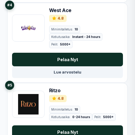
#4
West Ace
4.8
Minimitalletus:
10
Kotiutusaika:
Instant - 24 hours
Pelit:
5000+
Pelaa Nyt
Lue arvostelu
#5
Ritzo
4.8
Minimitalletus:
10
Kotiutusaika:
0-24 hours
Pelit:
5000+
Pelaa Nyt